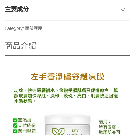
香
主要成分
淨
膚
舒
Category:
面部護理
緩
凍
商品介紹
膜
quantity