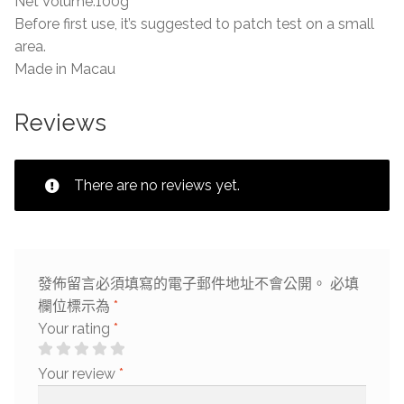
Net Volume:100g
Before first use, it’s suggested to patch test on a small
area.
Made in Macau
Reviews
There are no reviews yet.
發佈留言必須填寫的電子郵件地址不會公開。
必填
欄位標示為
*
Your rating
*
Your review
*