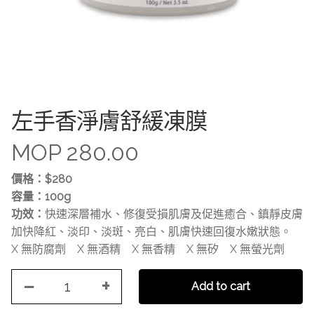
左手香淨膚舒緩凍膜
MOP
280.00
價格：$280
容量：100g
功效：
快速深層補水、修復受損肌膚及促進癒合、鎮靜皮膚
加快降紅、淡印、淡斑、亮白、肌膚快速回復水嫩狀態。
X 無防腐劑 X 無酒精 X 無香精 X 無矽 X 無螢光劑
−
+
左
Add to cart
手