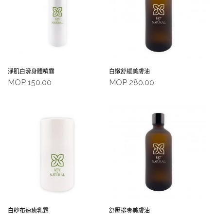
淨肌白滑身體噴霧
白嫩舒緩美膚油
MOP
150.00
MOP
280.00
白紗布速癒乳霜
舒壓排毒美膚油