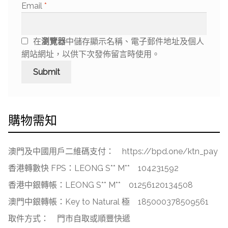
Email
*
在
瀏覽器
中儲存顯示名稱、電子郵件地址及個人
網站網址，以供下次發佈留言時使用。
購物需知
澳門及中國用戶二維碼支付：
https://bpd.one/ktn_pay
香港轉數快 FPS：LEONG S** M**
104231592
香港中銀轉帳：LEONG S** M**
01256120134508
澳門中銀轉帳：Key to Natural 極
185000378509561
取件方式：
門市自取或順豐快遞