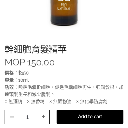
幹細胞育髮精華
MOP
150.00
價格：$150
容量：10ml
功效：
喚醒毛囊幹細胞，促進毛囊細胞再生，強韌髮根，加
速頭髮生長和減少脫髮。
X 無酒精 X 無香精 X 無礦物油 X 無化學防腐劑
−
+
幹
Add to cart
細