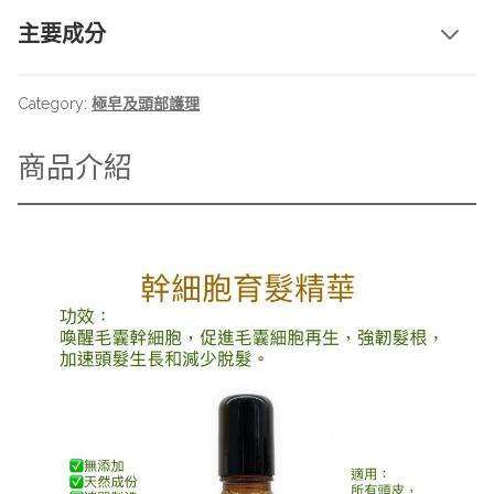
胞
主要成分
育
髮
精
Category:
極皂及頭部護理
華
quantity
商品介紹