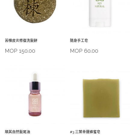
苦楝皮炎修復洗髮餅
隨身手工皂
MOP
150.00
MOP
60.00
順其自然髮尾油
#3 三葉幸運蜂蜜皂