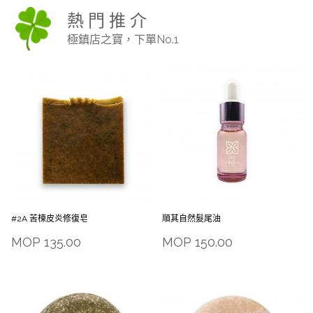
熱 門 推 介
極鎮店之寶，下單No.1
#2A 苦楝皮炎修復皂
順其自然髮尾油
MOP
135.00
MOP
150.00