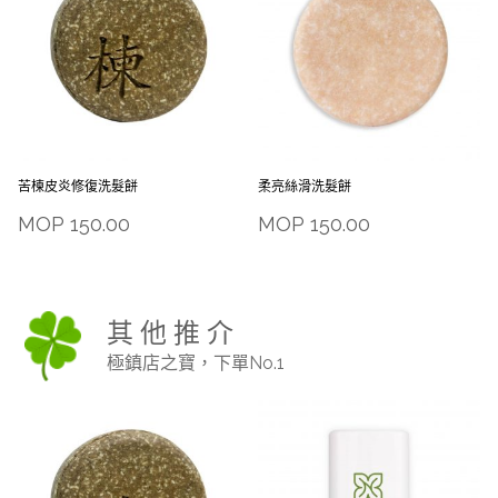
苦楝皮炎修復洗髮餅
柔亮絲滑洗髮餅
MOP
150.00
MOP
150.00
其 他 推 介
極鎮店之寶，下單No.1