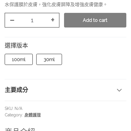
水保護膜於皮膚，強化皮膚屏障及增強皮膚健康。
−
+
沙
Add to cart
漠
肌
極
選擇版本
潤
修
100ml
30ml
護
霜
quantity
主要成分
SKU:
N/A
Category:
身體護理