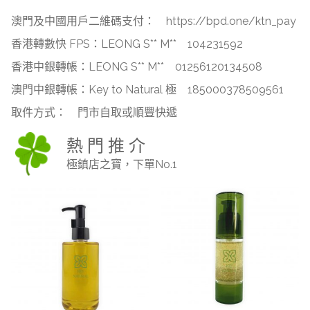
澳門及中國用戶二維碼支付：
https://bpd.one/ktn_pay
香港轉數快 FPS：LEONG S** M**
104231592
香港中銀轉帳：LEONG S** M**
01256120134508
澳門中銀轉帳：Key to Natural 極
185000378509561
取件方式：
門市自取或順豐快遞
熱 門 推 介
極鎮店之寶，下單No.1