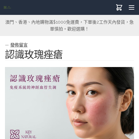
澳門、香港、內地購物滿$1000免運費，下單後2工作天內發貨，急
單慎拍。歡迎選購！
—
發佈留言
認識玫瑰痤瘡