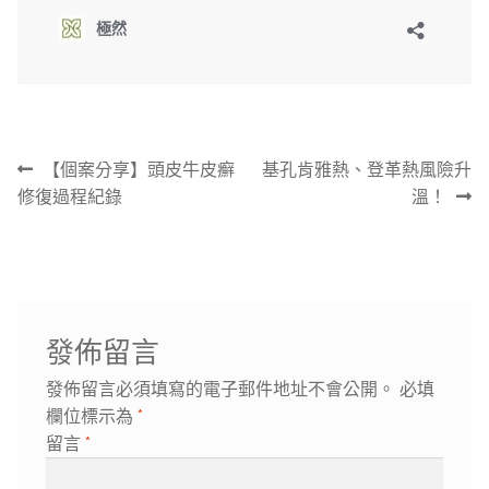
文
上
下
【個案分享】頭皮牛皮癬
基孔肯雅熱、登革熱風險升
章
一
一
修復過程紀錄
溫！
導
篇
篇
覽
文
文
章:
章:
發佈留言
發佈留言必須填寫的電子郵件地址不會公開。
必填
欄位標示為
*
留言
*