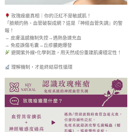
玫瑰痤瘡真相｜你的泛紅不是敏感肌！
「臉頰灼熱、血管破裂成網？這是『神經血管失調』的警
報！
→ 皮膚溫感機制失控→遇熱急速充血
→ 免疫誤傷毛囊→丘疹膿皰爆發
避開紫外線+化學刺激，用天然成份重建肌膚穩定性！
理解機制，才能終結惡性循環