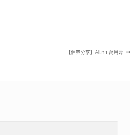
下
【個案分享】Allin 1 萬用膏
一
篇
文
章: