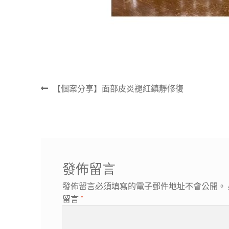
文
上
【個案分享】面部皮炎褪紅鎮靜修復
章
一
導
篇
覽
文
章:
發佈留言
發佈留言必須填寫的電子郵件地址不會公開。
留言
*