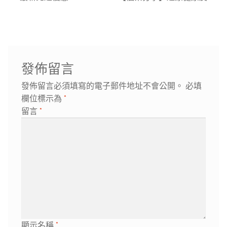
章
一
一
導
篇
篇
覽
文
文
章:
章:
發佈留言
發佈留言必須填寫的電子郵件地址不會公開。
必填
欄位標示為
*
留言
*
顯示名稱
*