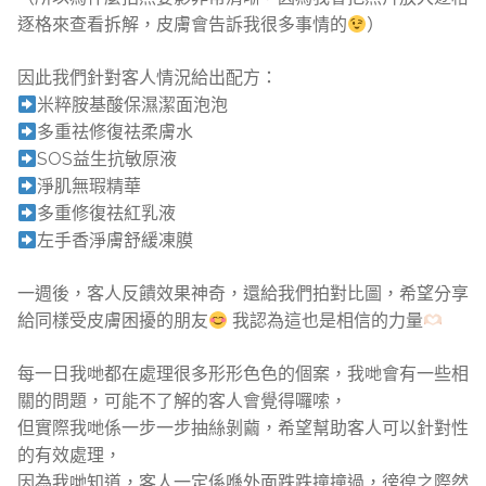
逐格來查看拆解，皮膚會告訴我很多事情的
）
因此我們針對客人情況給出配方：
米粹胺基酸保濕潔面泡泡
多重祛修復祛柔膚水
SOS益生抗敏原液
淨肌無瑕精華
多重修復祛紅乳液
左手香淨膚舒緩凍膜
一週後，客人反饋效果神奇，還給我們拍對比圖，希望分享
給同樣受皮膚困擾的朋友
我認為這也是相信的力量
每一日我哋都在處理很多形形色色的個案，我哋會有一些相
關的問題，可能不了解的客人會覺得囉嗦，
但實際我哋係一步一步抽絲剝繭，希望幫助客人可以針對性
的有效處理，
因為我哋知道，客人一定係喺外面跌跌撞撞過，徬徨之際然