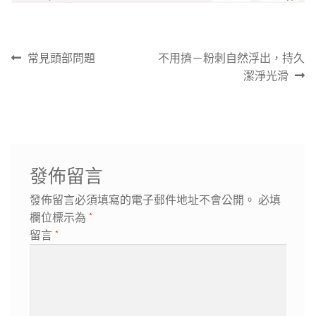
文
上
下
常見頭部問題
不用擠－粉刺自然浮出，持久
章
一
一
潔淨光滑
導
篇
篇
覽
文
文
章:
章:
發佈留言
發佈留言必須填寫的電子郵件地址不會公開。
必填
欄位標示為
*
留言
*