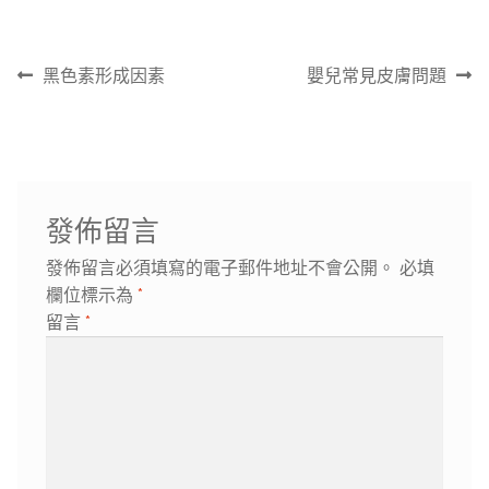
文
上
下
黑色素形成因素
嬰兒常見皮膚問題
章
一
一
導
篇
篇
覽
文
文
章:
章:
發佈留言
發佈留言必須填寫的電子郵件地址不會公開。
必填
欄位標示為
*
留言
*