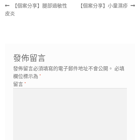
文
上
下
【個案分享】腿部過敏性
【個案分享】小童濕疹
章
一
一
皮炎
導
篇
篇
覽
文
文
章:
章:
發佈留言
發佈留言必須填寫的電子郵件地址不會公開。
必填
欄位標示為
*
留言
*