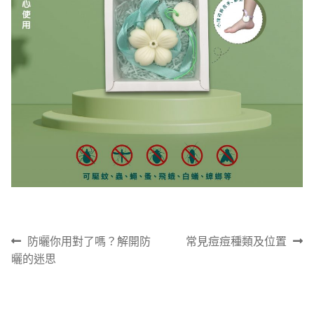
文
上
下
防曬你用對了嗎？解開防
常見痘痘種類及位置
章
一
一
曬的迷思
導
篇
篇
覽
文
文
章:
章: