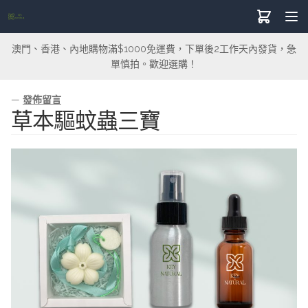
澳門、香港、內地購物滿$1000免運費，下單後2工作天內發貨，急
單慎拍。歡迎選購！
—
發佈留言
草本驅蚊蟲三寶