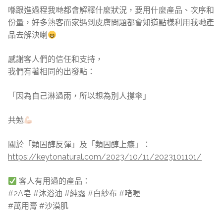
喺跟進過程我哋都會解釋什麼狀況，要用什麼產品、次序和
份量，好多熟客而家遇到皮膚問題都會知道點樣利用我哋產
品去解決喇
感謝客人們的信任和支持，
我們有著相同的出發點：
「因為自己淋過雨，所以想為別人撐傘」
共勉
關於「類固醇反彈」及「類固醇上癮」：
https://keytonatural.com/2023/10/11/2023101101/
客人有用過的產品：
#2A皂 #沐浴油 #純露 #白紗布 #啫喱
#萬用膏 #沙漠肌