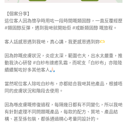
【個案分享】
這位客人因為懷孕時用咗一段時間嘅類固醇，一直反覆經歷
#類固醇反彈，遇到我哋就開始佢 #戒斷類固醇 嘅旅程。
客人話感恩遇到我哋，真心講，我更感恩遇到妳
因為妳嘅皮膚狀況，炎症太深，範圍也大，出水太嚴重，推
動我決心研發 #白紗布速癒乳霜，而呢支「白紗布」亦陸陸
續續幫咗好多其他客人
當然呢位客人除咗白紗布，亦都結合我哋其他產品，根據唔
同的皮膚狀況和階段去使用。
因為喺皮膚嘅修復過程，每隔幾日都有不同變化，所以我哋
有針對處理不同問題嘅產品，每款的配方、質地、產品結
構、甚至係包裝，都係通過精心考量同設計的。