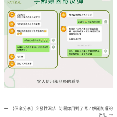
文
上
下
【個案分享】突發性濕疹
防曬你用對了嗎？解開防曬的
章
一
一
迷思