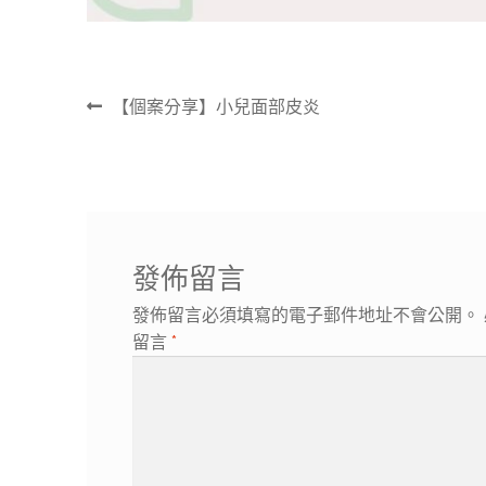
文
上
【個案分享】小兒面部皮炎
章
一
導
篇
覽
文
章:
發佈留言
發佈留言必須填寫的電子郵件地址不會公開。
留言
*