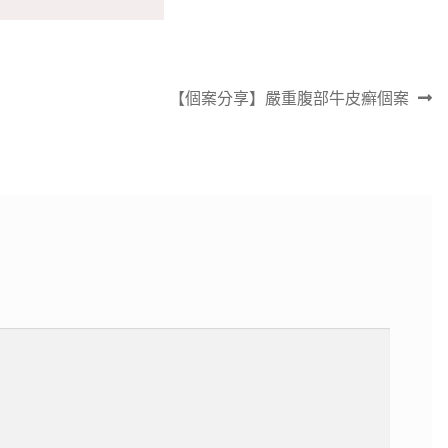
下
【個案分享】嚴重腹部牛皮癬個案
一
篇
文
章: