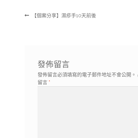
文
上
【個案分享】濕疹手10天前後
章
一
導
篇
覽
文
章:
發佈留言
發佈留言必須填寫的電子郵件地址不會公開。
留言
*